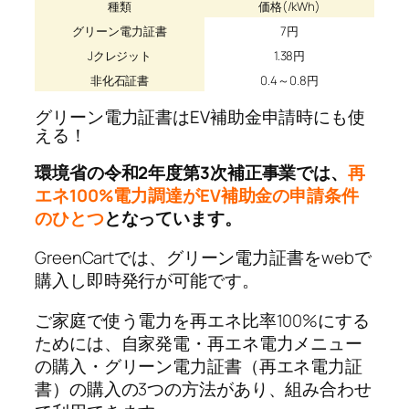
種類
価格(/kWh)
グリーン電力証書
7円
Jクレジット
1.38円
非化石証書
0.4～0.8円
グリーン電力証書はEV補助金申請時にも使
える！
環境省の令和2年度第3次補正事業では、
再
エネ100%電力調達がEV補助金の申請条件
のひとつ
となっています。
GreenCartでは、グリーン電力証書をwebで
購⼊し即時発行が可能です。
ご家庭で使う電力を再エネ比率100%にする
ためには、自家発電・再エネ電力メニュー
の購入・グリーン電力証書（再エネ電力証
書）の購入の3つの方法があり、組み合わせ