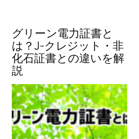
内
容
を
グリーン電力証書と
ス
は？J-クレジット・非
キ
ッ
化石証書との違いを解
プ
説